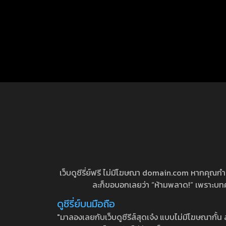
เว็บดูซีรี่ย์ฟรี ไม่มีโฆษณา domain.com หากคุณกำลัง
ละก็ขอบอกเลยว่า “ห้ามพลาด!” เพราะบทความ
ดูซีรี่ย์บนมือถือ
"มาลองเลยกับเว็บดูซีรีส์สุดเจ๋ง แบบไม่มีโฆษณากั