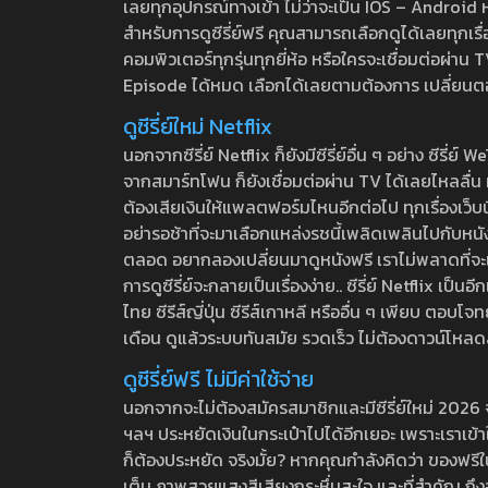
เลยทุกอุปกรณ์ทางเข้า ไม่ว่าจะเป็น IOS – Android หร
สำหรับการดูซีรี่ย์ฟรี คุณสามารถเลือกดูได้เลยทุกเรื
คอมพิวเตอร์ทุกรุ่นทุกยี่ห้อ หรือใครจะเชื่อมต่อผ
Episode ได้หมด เลือกได้เลยตามต้องการ เปลี่ยนตอนเ
ดูซีรี่ย์ใหม่ Netflix
นอกจากซีรี่ย์ Netflix ก็ยังมีซีรี่ย์อื่น ๆ อย่าง ซ
จากสมาร์ทโฟน ก็ยังเชื่อมต่อผ่าน TV ได้เลยไหลลื่น ห
ต้องเสียเงินให้แพลตฟอร์มไหนอีกต่อไป ทุกเรื่องเว็บนี้จ
อย่ารอช้าที่จะมาเลือกแหล่งรชนี้เพลิดเพลินไปกับหนังให
ตลอด อยากลองเปลี่ยนมาดูหนังฟรี เราไม่พลาดที่จะแนะน
การดูซีรี่ย์จะกลายเป็นเรื่องง่าย.. ซีรี่ย์ Netflix เป็
ไทย ซีรีส์ญี่ปุ่น ซีรีส์เกาหลี หรืออื่น ๆ เพียบ ตอ
เดือน ดูแล้วระบบทันสมัย รวดเร็ว ไม่ต้องดาวน์โหลด
ดูซีรี่ย์ฟรี ไม่มีค่าใช้จ่าย
นอกจากจะไม่ต้องสมัครสมาชิกและมีซีรี่ย์ใหม่ 2026 จุกๆ
ฯลฯ ประหยัดเงินในกระเป๋าไปได้อีกเยอะ เพราะเราเข้าใจ
ก็ต้องประหยัด จริงมั้ย? หากคุณกำลังคิดว่า ของฟรีใน
เต็ม ภาพสวยแสงสีเสียงกระหึ่มสะใจ และที่สำคัญ ถึงจ