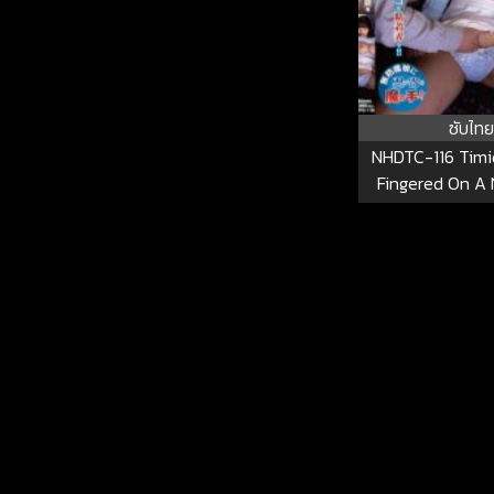
ซับไทย
NHDTC-116 Timid
Fingered On A 
While Sleeping
Open Her Eyes 
The Fear, Prete
Asleep While 
NHDTC-