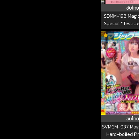
ซับไทย
SDMM-198 Magic 
Special “Testic
Course For Beau
-
With Insufficient
Naive And Serio
Who Are So E
Advance To The 
But Are Confus
Perverted Instru
Still Gently K
Balls SDM
ซับไทย
SVMGM-037 Magic
Hard-boiled Fi