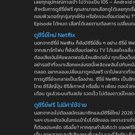
เลยทุกอุปกรณ์ทางเข้า ไม่ว่าจะเป็น IOS – Android หร
สำหรับการดูซีรี่ย์ฟรี คุณสามารถเลือกดูได้เลยทุกเรื
คอมพิวเตอร์ทุกรุ่นทุกยี่ห้อ หรือใครจะเชื่อมต่อผ
Episode ได้หมด เลือกได้เลยตามต้องการ เปลี่ยนตอนเ
ดูซีรี่ย์ใหม่ Netflix
นอกจากซีรี่ย์ Netflix ก็ยังมีซีรี่ย์อื่น ๆ อย่าง ซ
จากสมาร์ทโฟน ก็ยังเชื่อมต่อผ่าน TV ได้เลยไหลลื่น ห
ต้องเสียเงินให้แพลตฟอร์มไหนอีกต่อไป ทุกเรื่องเว็บนี้จ
อย่ารอช้าที่จะมาเลือกแหล่งรชนี้เพลิดเพลินไปกับหนังให
ตลอด อยากลองเปลี่ยนมาดูหนังฟรี เราไม่พลาดที่จะแนะน
การดูซีรี่ย์จะกลายเป็นเรื่องง่าย.. ซีรี่ย์ Netflix เป็
ไทย ซีรีส์ญี่ปุ่น ซีรีส์เกาหลี หรืออื่น ๆ เพียบ ตอ
เดือน ดูแล้วระบบทันสมัย รวดเร็ว ไม่ต้องดาวน์โหลด
ดูซีรี่ย์ฟรี ไม่มีค่าใช้จ่าย
นอกจากจะไม่ต้องสมัครสมาชิกและมีซีรี่ย์ใหม่ 2026 จุกๆ
ฯลฯ ประหยัดเงินในกระเป๋าไปได้อีกเยอะ เพราะเราเข้าใจ
ก็ต้องประหยัด จริงมั้ย? หากคุณกำลังคิดว่า ของฟรีใน
เต็ม ภาพสวยแสงสีเสียงกระหึ่มสะใจ และที่สำคัญ ถึงจ