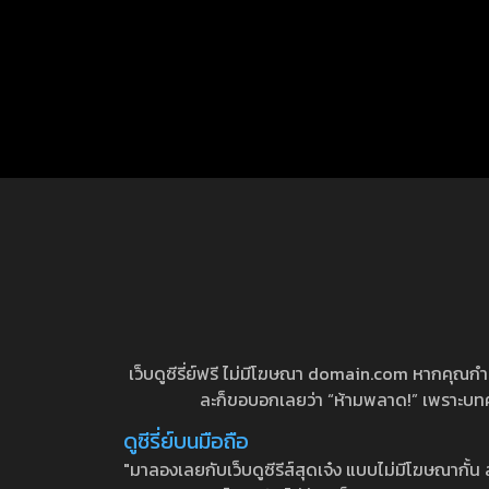
เว็บดูซีรี่ย์ฟรี ไม่มีโฆษณา domain.com หากคุณกำลัง
ละก็ขอบอกเลยว่า “ห้ามพลาด!” เพราะบทความ
ดูซีรี่ย์บนมือถือ
"มาลองเลยกับเว็บดูซีรีส์สุดเจ๋ง แบบไม่มีโฆษณากั