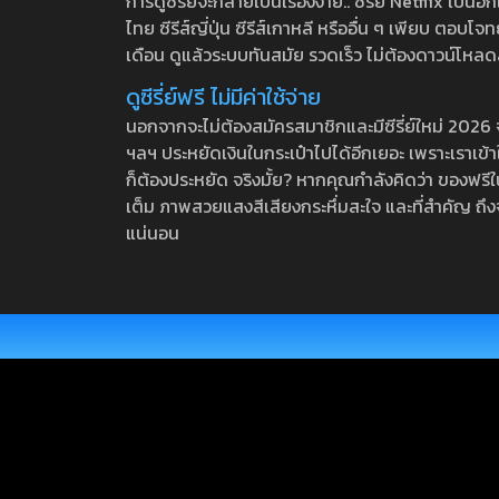
การดูซีรี่ย์จะกลายเป็นเรื่องง่าย.. ซีรี่ย์ Netflix เป็
ไทย ซีรีส์ญี่ปุ่น ซีรีส์เกาหลี หรืออื่น ๆ เพียบ ตอ
เดือน ดูแล้วระบบทันสมัย รวดเร็ว ไม่ต้องดาวน์โหลด
ดูซีรี่ย์ฟรี ไม่มีค่าใช้จ่าย
นอกจากจะไม่ต้องสมัครสมาชิกและมีซีรี่ย์ใหม่ 2026 จุกๆ
ฯลฯ ประหยัดเงินในกระเป๋าไปได้อีกเยอะ เพราะเราเข้าใจ
ก็ต้องประหยัด จริงมั้ย? หากคุณกำลังคิดว่า ของฟรีใน
เต็ม ภาพสวยแสงสีเสียงกระหึ่มสะใจ และที่สำคัญ ถึงจ
แน่นอน