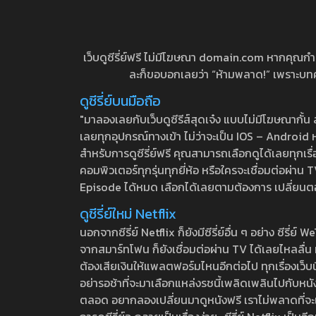
เว็บดูซีรี่ย์ฟรี ไม่มีโฆษณา domain.com หากคุณกำลัง
ละก็ขอบอกเลยว่า “ห้ามพลาด!” เพราะบทความ
ดูซีรี่ย์บนมือถือ
"มาลองเลยกับเว็บดูซีรีส์สุดเจ๋ง แบบไม่มีโฆษณากั
เลยทุกอุปกรณ์ทางเข้า ไม่ว่าจะเป็น IOS – Android หร
สำหรับการดูซีรี่ย์ฟรี คุณสามารถเลือกดูได้เลยทุกเรื
คอมพิวเตอร์ทุกรุ่นทุกยี่ห้อ หรือใครจะเชื่อมต่อผ
Episode ได้หมด เลือกได้เลยตามต้องการ เปลี่ยนตอนเ
ดูซีรี่ย์ใหม่ Netflix
นอกจากซีรี่ย์ Netflix ก็ยังมีซีรี่ย์อื่น ๆ อย่าง ซ
จากสมาร์ทโฟน ก็ยังเชื่อมต่อผ่าน TV ได้เลยไหลลื่น ห
ต้องเสียเงินให้แพลตฟอร์มไหนอีกต่อไป ทุกเรื่องเว็บนี้จ
อย่ารอช้าที่จะมาเลือกแหล่งรชนี้เพลิดเพลินไปกับหนังให
ตลอด อยากลองเปลี่ยนมาดูหนังฟรี เราไม่พลาดที่จะแนะน