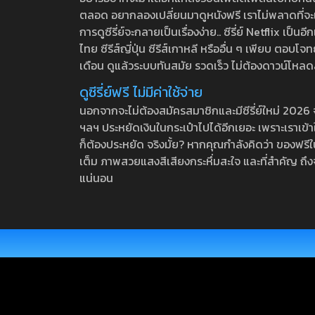
ตลอด อยากลองเปลี่ยนมาดูหนังฟรี เราไม่พลาดที่จะแนะน
การดูซีรี่ย์จะกลายเป็นเรื่องง่าย.. ซีรี่ย์ Netflix เป็
ไทย ซีรีส์ญี่ปุ่น ซีรีส์เกาหลี หรืออื่น ๆ เพียบ ตอ
เดือน ดูแล้วระบบทันสมัย รวดเร็ว ไม่ต้องดาวน์โหลด
ดูซีรี่ย์ฟรี ไม่มีค่าใช้จ่าย
นอกจากจะไม่ต้องสมัครสมาชิกและมีซีรี่ย์ใหม่ 2026 จุกๆ
ฯลฯ ประหยัดเงินในกระเป๋าไปได้อีกเยอะ เพราะเราเข้าใจ
ก็ต้องประหยัด จริงมั้ย? หากคุณกำลังคิดว่า ของฟรีใน
เต็ม ภาพสวยแสงสีเสียงกระหึ่มสะใจ และที่สำคัญ ถึงจ
แน่นอน