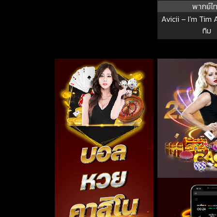
พากย์ไ
Avicii – I’m Tim A
ทิม