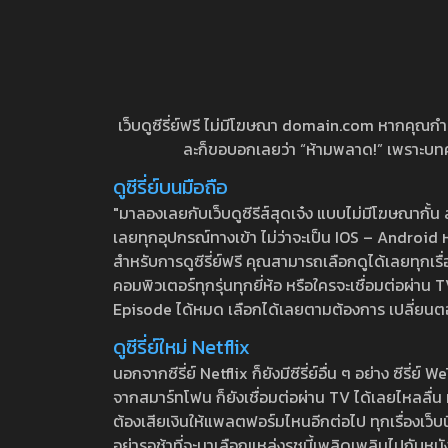
เว็บดูซีรี่ย์ฟรี ไม่มีโฆษณา domain.com หากคุณกำลัง
ละก็ขอบอกเลยว่า “ห้ามพลาด!” เพราะบทความ
ดูซีรี่ย์บนมือถือ
"มาลองเลยกับเว็บดูซีรีส์สุดเจ๋ง แบบไม่มีโฆษณากั
เลยทุกอุปกรณ์ทางเข้า ไม่ว่าจะเป็น IOS – Android หร
สำหรับการดูซีรี่ย์ฟรี คุณสามารถเลือกดูได้เลยทุกเรื
คอมพิวเตอร์ทุกรุ่นทุกยี่ห้อ หรือใครจะเชื่อมต่อผ
Episode ได้หมด เลือกได้เลยตามต้องการ เปลี่ยนตอนเ
ดูซีรี่ย์ใหม่ Netflix
นอกจากซีรี่ย์ Netflix ก็ยังมีซีรี่ย์อื่น ๆ อย่าง ซ
จากสมาร์ทโฟน ก็ยังเชื่อมต่อผ่าน TV ได้เลยไหลลื่น ห
ต้องเสียเงินให้แพลตฟอร์มไหนอีกต่อไป ทุกเรื่องเว็บนี้จ
อย่ารอช้าที่จะมาเลือกแหล่งรชนี้เพลิดเพลินไปกับหนังให