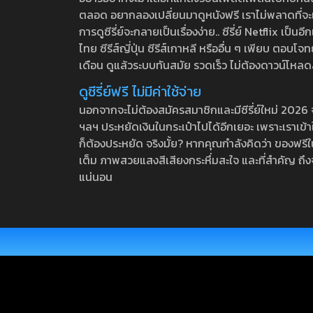
ตลอด อยากลองเปลี่ยนมาดูหนังฟรี เราไม่พลาดที่จะแนะน
การดูซีรี่ย์จะกลายเป็นเรื่องง่าย.. ซีรี่ย์ Netflix เป็
ไทย ซีรีส์ญี่ปุ่น ซีรีส์เกาหลี หรืออื่น ๆ เพียบ ตอ
เดือน ดูแล้วระบบทันสมัย รวดเร็ว ไม่ต้องดาวน์โหลด
ดูซีรี่ย์ฟรี ไม่มีค่าใช้จ่าย
นอกจากจะไม่ต้องสมัครสมาชิกและมีซีรี่ย์ใหม่ 2026 จุกๆ
ฯลฯ ประหยัดเงินในกระเป๋าไปได้อีกเยอะ เพราะเราเข้าใจ
ก็ต้องประหยัด จริงมั้ย? หากคุณกำลังคิดว่า ของฟรีใน
เต็ม ภาพสวยแสงสีเสียงกระหึ่มสะใจ และที่สำคัญ ถึงจ
แน่นอน