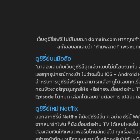
เว็บดูซีรี่ย์ฟรี ไม่มีโฆษณา domain.com หากคุณกำลัง
ละก็ขอบอกเลยว่า “ห้ามพลาด!” เพราะบทความ
ดูซีรี่ย์บนมือถือ
"มาลองเลยกับเว็บดูซีรีส์สุดเจ๋ง แบบไม่มีโฆษณากั
เลยทุกอุปกรณ์ทางเข้า ไม่ว่าจะเป็น IOS – Android หร
สำหรับการดูซีรี่ย์ฟรี คุณสามารถเลือกดูได้เลยทุกเรื
คอมพิวเตอร์ทุกรุ่นทุกยี่ห้อ หรือใครจะเชื่อมต่อผ
Episode ได้หมด เลือกได้เลยตามต้องการ เปลี่ยนตอนเ
ดูซีรี่ย์ใหม่ Netflix
นอกจากซีรี่ย์ Netflix ก็ยังมีซีรี่ย์อื่น ๆ อย่าง ซ
จากสมาร์ทโฟน ก็ยังเชื่อมต่อผ่าน TV ได้เลยไหลลื่น ห
ต้องเสียเงินให้แพลตฟอร์มไหนอีกต่อไป ทุกเรื่องเว็บนี้จ
อย่ารอช้าที่จะมาเลือกแหล่งรชนี้เพลิดเพลินไปกับหนังให