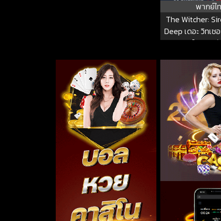
พากย์ไ
The Witcher: Si
Deep เดอะ วิทเชอร
อสูร: ไซเรนแห่