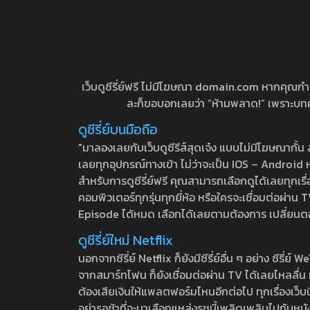
เว็บดูซีรี่ย์ฟรี ไม่มีโฆษณา domain.com หากคุณกำลัง
ละก็ขอบอกเลยว่า “ห้ามพลาด!” เพราะบทความ
ดูซีรี่ย์บนมือถือ
"มาลองเลยกับเว็บดูซีรีส์สุดเจ๋ง แบบไม่มีโฆษณากั
เลยทุกอุปกรณ์ทางเข้า ไม่ว่าจะเป็น IOS – Android หร
สำหรับการดูซีรี่ย์ฟรี คุณสามารถเลือกดูได้เลยทุกเรื
คอมพิวเตอร์ทุกรุ่นทุกยี่ห้อ หรือใครจะเชื่อมต่อผ
Episode ได้หมด เลือกได้เลยตามต้องการ เปลี่ยนตอนเ
ดูซีรี่ย์ใหม่ Netflix
นอกจากซีรี่ย์ Netflix ก็ยังมีซีรี่ย์อื่น ๆ อย่าง ซ
จากสมาร์ทโฟน ก็ยังเชื่อมต่อผ่าน TV ได้เลยไหลลื่น ห
ต้องเสียเงินให้แพลตฟอร์มไหนอีกต่อไป ทุกเรื่องเว็บนี้จ
อย่ารอช้าที่จะมาเลือกแหล่งรชนี้เพลิดเพลินไปกับหนังให