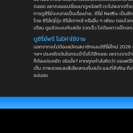
ตลอด อยากลองเปลี่ยนมาดูหนังฟรี เราไม่พลาดที่จะแนะน
การดูซีรี่ย์จะกลายเป็นเรื่องง่าย.. ซีรี่ย์ Netflix เป็
ไทย ซีรีส์ญี่ปุ่น ซีรีส์เกาหลี หรืออื่น ๆ เพียบ ตอ
เดือน ดูแล้วระบบทันสมัย รวดเร็ว ไม่ต้องดาวน์โหลด
ดูซีรี่ย์ฟรี ไม่มีค่าใช้จ่าย
นอกจากจะไม่ต้องสมัครสมาชิกและมีซีรี่ย์ใหม่ 2026 จุกๆ
ฯลฯ ประหยัดเงินในกระเป๋าไปได้อีกเยอะ เพราะเราเข้าใจ
ก็ต้องประหยัด จริงมั้ย? หากคุณกำลังคิดว่า ของฟรีใน
เต็ม ภาพสวยแสงสีเสียงกระหึ่มสะใจ และที่สำคัญ ถึงจ
แน่นอน