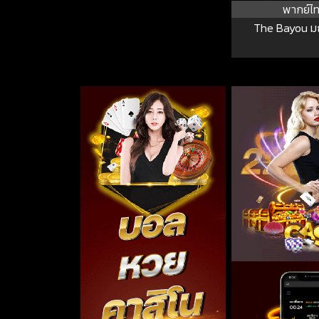
พากย์ไ
The Bayou ม