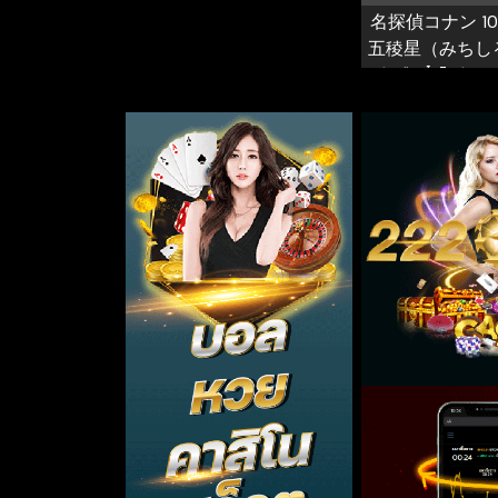
名探偵コナン 1
五稜星（みちしる
นักสืบจิ๋วโคนัน เด
ปริศนาปรากา