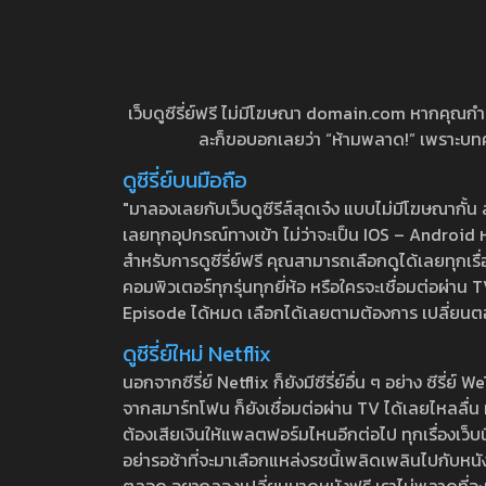
เว็บดูซีรี่ย์ฟรี ไม่มีโฆษณา domain.com หากคุณกำลัง
ละก็ขอบอกเลยว่า “ห้ามพลาด!” เพราะบทความ
ดูซีรี่ย์บนมือถือ
"มาลองเลยกับเว็บดูซีรีส์สุดเจ๋ง แบบไม่มีโฆษณากั
เลยทุกอุปกรณ์ทางเข้า ไม่ว่าจะเป็น IOS – Android หร
สำหรับการดูซีรี่ย์ฟรี คุณสามารถเลือกดูได้เลยทุกเรื
คอมพิวเตอร์ทุกรุ่นทุกยี่ห้อ หรือใครจะเชื่อมต่อผ
Episode ได้หมด เลือกได้เลยตามต้องการ เปลี่ยนตอนเ
ดูซีรี่ย์ใหม่ Netflix
นอกจากซีรี่ย์ Netflix ก็ยังมีซีรี่ย์อื่น ๆ อย่าง ซ
จากสมาร์ทโฟน ก็ยังเชื่อมต่อผ่าน TV ได้เลยไหลลื่น ห
ต้องเสียเงินให้แพลตฟอร์มไหนอีกต่อไป ทุกเรื่องเว็บนี้จ
อย่ารอช้าที่จะมาเลือกแหล่งรชนี้เพลิดเพลินไปกับหนังให