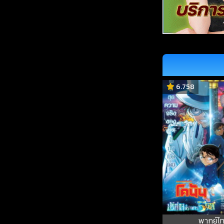
6.758
พากย์ไ