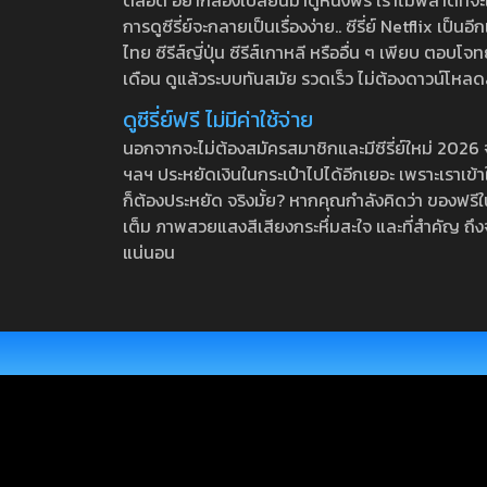
ตลอด อยากลองเปลี่ยนมาดูหนังฟรี เราไม่พลาดที่จะแนะน
การดูซีรี่ย์จะกลายเป็นเรื่องง่าย.. ซีรี่ย์ Netflix เป็
ไทย ซีรีส์ญี่ปุ่น ซีรีส์เกาหลี หรืออื่น ๆ เพียบ ตอ
เดือน ดูแล้วระบบทันสมัย รวดเร็ว ไม่ต้องดาวน์โหลด
ดูซีรี่ย์ฟรี ไม่มีค่าใช้จ่าย
นอกจากจะไม่ต้องสมัครสมาชิกและมีซีรี่ย์ใหม่ 2026 จุกๆ
ฯลฯ ประหยัดเงินในกระเป๋าไปได้อีกเยอะ เพราะเราเข้าใจ
ก็ต้องประหยัด จริงมั้ย? หากคุณกำลังคิดว่า ของฟรีใน
เต็ม ภาพสวยแสงสีเสียงกระหึ่มสะใจ และที่สำคัญ ถึงจ
แน่นอน