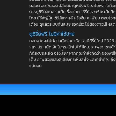
ตลอด อยากลองเปลี่ยนมาดูหนังฟรี เราไม่พลาดที่จะแนะน
การดูซีรี่ย์จะกลายเป็นเรื่องง่าย.. ซีรี่ย์ Netflix เป็
ไทย ซีรีส์ญี่ปุ่น ซีรีส์เกาหลี หรืออื่น ๆ เพียบ ตอ
เดือน ดูแล้วระบบทันสมัย รวดเร็ว ไม่ต้องดาวน์โหลด
ดูซีรี่ย์ฟรี ไม่มีค่าใช้จ่าย
นอกจากจะไม่ต้องสมัครสมาชิกและมีซีรี่ย์ใหม่ 2026 จุกๆ
ฯลฯ ประหยัดเงินในกระเป๋าไปได้อีกเยอะ เพราะเราเข้าใจ
ก็ต้องประหยัด จริงมั้ย? หากคุณกำลังคิดว่า ของฟรีใน
เต็ม ภาพสวยแสงสีเสียงกระหึ่มสะใจ และที่สำคัญ ถึงจ
แน่นอน