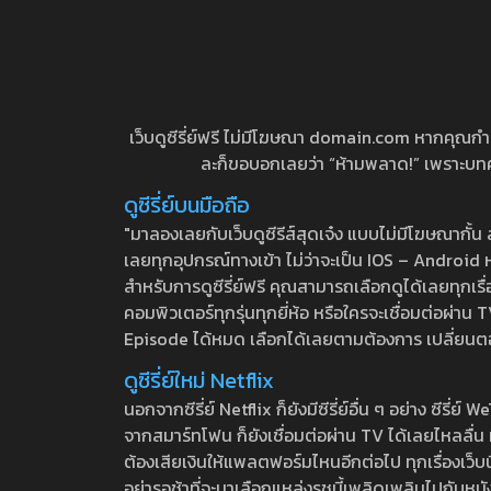
เว็บดูซีรี่ย์ฟรี ไม่มีโฆษณา domain.com หากคุณกำลัง
ละก็ขอบอกเลยว่า “ห้ามพลาด!” เพราะบทความ
ดูซีรี่ย์บนมือถือ
"มาลองเลยกับเว็บดูซีรีส์สุดเจ๋ง แบบไม่มีโฆษณากั
เลยทุกอุปกรณ์ทางเข้า ไม่ว่าจะเป็น IOS – Android หร
สำหรับการดูซีรี่ย์ฟรี คุณสามารถเลือกดูได้เลยทุกเรื
คอมพิวเตอร์ทุกรุ่นทุกยี่ห้อ หรือใครจะเชื่อมต่อผ
Episode ได้หมด เลือกได้เลยตามต้องการ เปลี่ยนตอนเ
ดูซีรี่ย์ใหม่ Netflix
นอกจากซีรี่ย์ Netflix ก็ยังมีซีรี่ย์อื่น ๆ อย่าง ซ
จากสมาร์ทโฟน ก็ยังเชื่อมต่อผ่าน TV ได้เลยไหลลื่น ห
ต้องเสียเงินให้แพลตฟอร์มไหนอีกต่อไป ทุกเรื่องเว็บนี้จ
อย่ารอช้าที่จะมาเลือกแหล่งรชนี้เพลิดเพลินไปกับหนังให