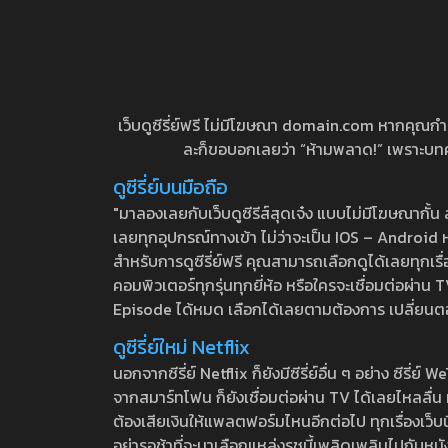
เว็บดูซีรี่ย์ฟรี ไม่มีโฆษณา domain.com หากคุณกำลัง
ละก็ขอบอกเลยว่า “ห้ามพลาด!” เพราะบทความ
ดูซีรี่ย์บนมือถือ
"มาลองเลยกับเว็บดูซีรีส์สุดเจ๋ง แบบไม่มีโฆษณากั
เลยทุกอุปกรณ์ทางเข้า ไม่ว่าจะเป็น IOS – Android หร
สำหรับการดูซีรี่ย์ฟรี คุณสามารถเลือกดูได้เลยทุกเรื
คอมพิวเตอร์ทุกรุ่นทุกยี่ห้อ หรือใครจะเชื่อมต่อผ
Episode ได้หมด เลือกได้เลยตามต้องการ เปลี่ยนตอนเ
ดูซีรี่ย์ใหม่ Netflix
นอกจากซีรี่ย์ Netflix ก็ยังมีซีรี่ย์อื่น ๆ อย่าง ซ
จากสมาร์ทโฟน ก็ยังเชื่อมต่อผ่าน TV ได้เลยไหลลื่น ห
ต้องเสียเงินให้แพลตฟอร์มไหนอีกต่อไป ทุกเรื่องเว็บนี้จ
อย่ารอช้าที่จะมาเลือกแหล่งรชนี้เพลิดเพลินไปกับหนังให