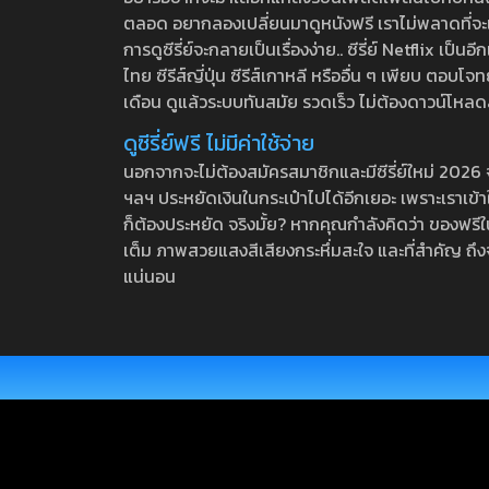
ตลอด อยากลองเปลี่ยนมาดูหนังฟรี เราไม่พลาดที่จะแนะน
การดูซีรี่ย์จะกลายเป็นเรื่องง่าย.. ซีรี่ย์ Netflix เป็
ไทย ซีรีส์ญี่ปุ่น ซีรีส์เกาหลี หรืออื่น ๆ เพียบ ตอ
เดือน ดูแล้วระบบทันสมัย รวดเร็ว ไม่ต้องดาวน์โหลด
ดูซีรี่ย์ฟรี ไม่มีค่าใช้จ่าย
นอกจากจะไม่ต้องสมัครสมาชิกและมีซีรี่ย์ใหม่ 2026 จุกๆ
ฯลฯ ประหยัดเงินในกระเป๋าไปได้อีกเยอะ เพราะเราเข้าใจ
ก็ต้องประหยัด จริงมั้ย? หากคุณกำลังคิดว่า ของฟรีใน
เต็ม ภาพสวยแสงสีเสียงกระหึ่มสะใจ และที่สำคัญ ถึงจ
แน่นอน