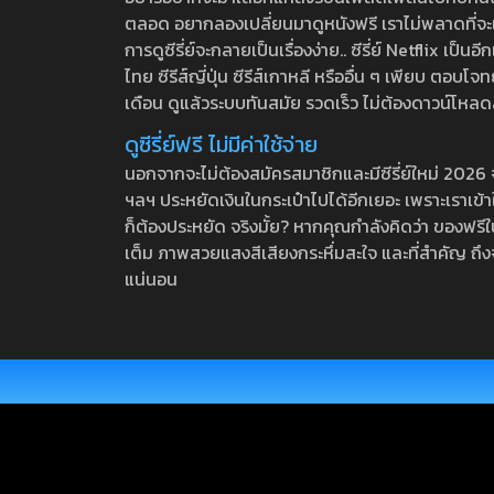
ตลอด อยากลองเปลี่ยนมาดูหนังฟรี เราไม่พลาดที่จะแนะน
การดูซีรี่ย์จะกลายเป็นเรื่องง่าย.. ซีรี่ย์ Netflix เป็
ไทย ซีรีส์ญี่ปุ่น ซีรีส์เกาหลี หรืออื่น ๆ เพียบ ตอ
เดือน ดูแล้วระบบทันสมัย รวดเร็ว ไม่ต้องดาวน์โหลด
ดูซีรี่ย์ฟรี ไม่มีค่าใช้จ่าย
นอกจากจะไม่ต้องสมัครสมาชิกและมีซีรี่ย์ใหม่ 2026 จุกๆ
ฯลฯ ประหยัดเงินในกระเป๋าไปได้อีกเยอะ เพราะเราเข้าใจ
ก็ต้องประหยัด จริงมั้ย? หากคุณกำลังคิดว่า ของฟรีใน
เต็ม ภาพสวยแสงสีเสียงกระหึ่มสะใจ และที่สำคัญ ถึงจ
แน่นอน