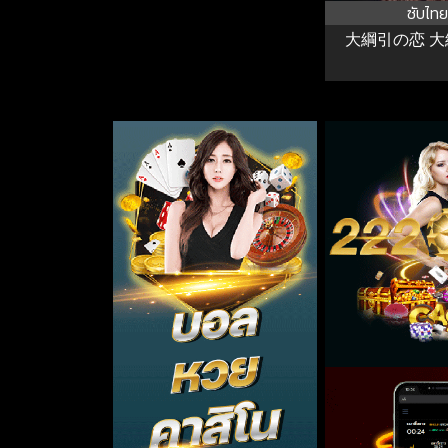
ซับไทย
大綱引の恋 