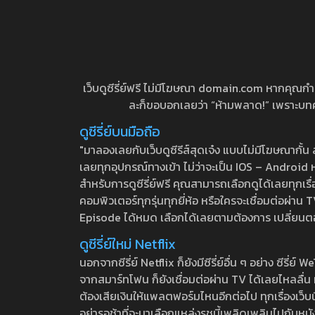
เว็บดูซีรี่ย์ฟรี ไม่มีโฆษณา domain.com หากคุณกำลัง
ละก็ขอบอกเลยว่า “ห้ามพลาด!” เพราะบทความ
ดูซีรี่ย์บนมือถือ
"มาลองเลยกับเว็บดูซีรีส์สุดเจ๋ง แบบไม่มีโฆษณากั
เลยทุกอุปกรณ์ทางเข้า ไม่ว่าจะเป็น IOS – Android หร
สำหรับการดูซีรี่ย์ฟรี คุณสามารถเลือกดูได้เลยทุกเรื
คอมพิวเตอร์ทุกรุ่นทุกยี่ห้อ หรือใครจะเชื่อมต่อผ
Episode ได้หมด เลือกได้เลยตามต้องการ เปลี่ยนตอนเ
ดูซีรี่ย์ใหม่ Netflix
นอกจากซีรี่ย์ Netflix ก็ยังมีซีรี่ย์อื่น ๆ อย่าง ซ
จากสมาร์ทโฟน ก็ยังเชื่อมต่อผ่าน TV ได้เลยไหลลื่น ห
ต้องเสียเงินให้แพลตฟอร์มไหนอีกต่อไป ทุกเรื่องเว็บนี้จ
อย่ารอช้าที่จะมาเลือกแหล่งรชนี้เพลิดเพลินไปกับหนังให