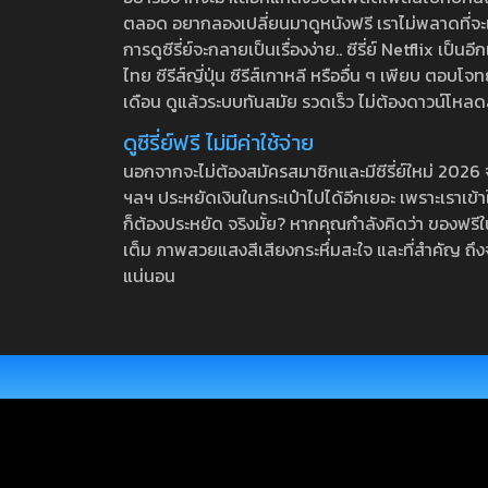
ตลอด อยากลองเปลี่ยนมาดูหนังฟรี เราไม่พลาดที่จะแนะน
การดูซีรี่ย์จะกลายเป็นเรื่องง่าย.. ซีรี่ย์ Netflix เป็
ไทย ซีรีส์ญี่ปุ่น ซีรีส์เกาหลี หรืออื่น ๆ เพียบ ตอ
เดือน ดูแล้วระบบทันสมัย รวดเร็ว ไม่ต้องดาวน์โหลด
ดูซีรี่ย์ฟรี ไม่มีค่าใช้จ่าย
นอกจากจะไม่ต้องสมัครสมาชิกและมีซีรี่ย์ใหม่ 2026 จุกๆ
ฯลฯ ประหยัดเงินในกระเป๋าไปได้อีกเยอะ เพราะเราเข้าใจ
ก็ต้องประหยัด จริงมั้ย? หากคุณกำลังคิดว่า ของฟรีใน
เต็ม ภาพสวยแสงสีเสียงกระหึ่มสะใจ และที่สำคัญ ถึงจ
แน่นอน