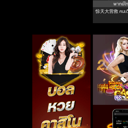
พากย์ไ
惊天大营救 คนเดือ