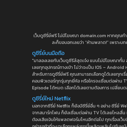
เว็บดูซีรี่ย์ฟรี ไม่มีโฆษณา domain.com หากคุณกำลัง
ละก็ขอบอกเลยว่า “ห้ามพลาด!” เพราะบทความ
ดูซีรี่ย์บนมือถือ
"มาลองเลยกับเว็บดูซีรีส์สุดเจ๋ง แบบไม่มีโฆษณากั
เลยทุกอุปกรณ์ทางเข้า ไม่ว่าจะเป็น IOS – Android หร
สำหรับการดูซีรี่ย์ฟรี คุณสามารถเลือกดูได้เลยทุกเรื
คอมพิวเตอร์ทุกรุ่นทุกยี่ห้อ หรือใครจะเชื่อมต่อผ
Episode ได้หมด เลือกได้เลยตามต้องการ เปลี่ยนตอนเ
ดูซีรี่ย์ใหม่ Netflix
นอกจากซีรี่ย์ Netflix ก็ยังมีซีรี่ย์อื่น ๆ อย่าง ซ
จากสมาร์ทโฟน ก็ยังเชื่อมต่อผ่าน TV ได้เลยไหลลื่น ห
ต้องเสียเงินให้แพลตฟอร์มไหนอีกต่อไป ทุกเรื่องเว็บนี้จ
อย่ารอช้าที่จะมาเลือกแหล่งรชนี้เพลิดเพลินไปกับหนังให