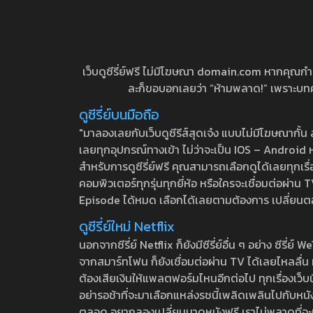
เว็บดูซีรี่ย์ฟรี ไม่มีโฆษณา domain.com หากคุณกำลัง
ละก็ขอบอกเลยว่า “ห้ามพลาด!” เพราะบทความ
ดูซีรี่ย์บนมือถือ
"มาลองเลยกับเว็บดูซีรีส์สุดเจ๋ง แบบไม่มีโฆษณากั
เลยทุกอุปกรณ์ทางเข้า ไม่ว่าจะเป็น IOS – Android หร
สำหรับการดูซีรี่ย์ฟรี คุณสามารถเลือกดูได้เลยทุกเรื
คอมพิวเตอร์ทุกรุ่นทุกยี่ห้อ หรือใครจะเชื่อมต่อผ
Episode ได้หมด เลือกได้เลยตามต้องการ เปลี่ยนตอนเ
ดูซีรี่ย์ใหม่ Netflix
นอกจากซีรี่ย์ Netflix ก็ยังมีซีรี่ย์อื่น ๆ อย่าง ซ
จากสมาร์ทโฟน ก็ยังเชื่อมต่อผ่าน TV ได้เลยไหลลื่น ห
ต้องเสียเงินให้แพลตฟอร์มไหนอีกต่อไป ทุกเรื่องเว็บนี้จ
อย่ารอช้าที่จะมาเลือกแหล่งรชนี้เพลิดเพลินไปกับหนังให
ตลอด อยากลองเปลี่ยนมาดูหนังฟรี เราไม่พลาดที่จะแนะน