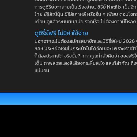
การดูซีรี่ย์จะกลายเป็นเรื่องง่าย.. ซีรี่ย์ Netflix เป็
ไทย ซีรีส์ญี่ปุ่น ซีรีส์เกาหลี หรืออื่น ๆ เพียบ ตอ
เดือน ดูแล้วระบบทันสมัย รวดเร็ว ไม่ต้องดาวน์โหลด
ดูซีรี่ย์ฟรี ไม่มีค่าใช้จ่าย
นอกจากจะไม่ต้องสมัครสมาชิกและมีซีรี่ย์ใหม่ 2026 จุกๆ
ฯลฯ ประหยัดเงินในกระเป๋าไปได้อีกเยอะ เพราะเราเข้าใจ
ก็ต้องประหยัด จริงมั้ย? หากคุณกำลังคิดว่า ของฟรีใน
เต็ม ภาพสวยแสงสีเสียงกระหึ่มสะใจ และที่สำคัญ ถึงจ
แน่นอน