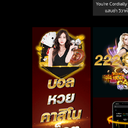
You’re Cordially 
แสบซ่า วิวาห