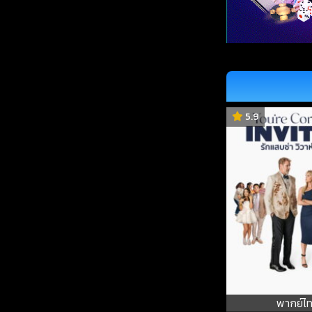
5.9
พากย์ไ