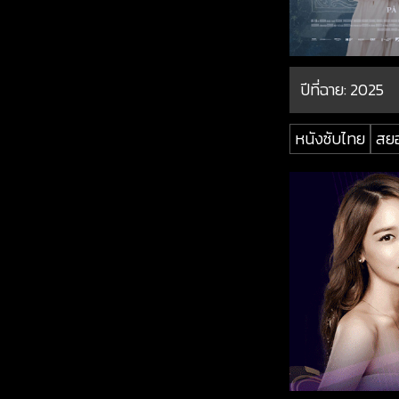
ปีที่ฉาย:
2025
หนังซับไทย
สย