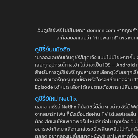
เว็บดูซีรี่ย์ฟรี ไม่มีโฆษณา domain.com หากคุณกำลัง
ละก็ขอบอกเลยว่า “ห้ามพลาด!” เพราะบทความ
ดูซีรี่ย์บนมือถือ
"มาลองเลยกับเว็บดูซีรีส์สุดเจ๋ง แบบไม่มีโฆษณากั
เลยทุกอุปกรณ์ทางเข้า ไม่ว่าจะเป็น IOS – Android หร
สำหรับการดูซีรี่ย์ฟรี คุณสามารถเลือกดูได้เลยทุกเรื
คอมพิวเตอร์ทุกรุ่นทุกยี่ห้อ หรือใครจะเชื่อมต่อผ
Episode ได้หมด เลือกได้เลยตามต้องการ เปลี่ยนตอนเ
ดูซีรี่ย์ใหม่ Netflix
นอกจากซีรี่ย์ Netflix ก็ยังมีซีรี่ย์อื่น ๆ อย่าง ซ
จากสมาร์ทโฟน ก็ยังเชื่อมต่อผ่าน TV ได้เลยไหลลื่น ห
ต้องเสียเงินให้แพลตฟอร์มไหนอีกต่อไป ทุกเรื่องเว็บนี้จ
อย่ารอช้าที่จะมาเลือกแหล่งรชนี้เพลิดเพลินไปกับหนังให
ตลอด อยากลองเปลี่ยนมาดูหนังฟรี เราไม่พลาดที่จะแนะน