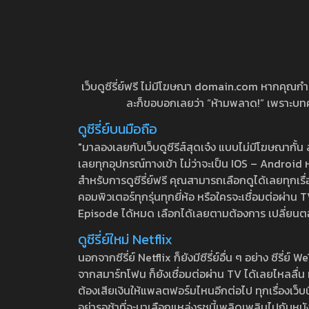
เว็บดูซีรี่ย์ฟรี ไม่มีโฆษณา domain.com หากคุณกำลัง
ละก็ขอบอกเลยว่า “ห้ามพลาด!” เพราะบทความ
ดูซีรี่ย์บนมือถือ
"มาลองเลยกับเว็บดูซีรีส์สุดเจ๋ง แบบไม่มีโฆษณากั
เลยทุกอุปกรณ์ทางเข้า ไม่ว่าจะเป็น IOS – Android หร
สำหรับการดูซีรี่ย์ฟรี คุณสามารถเลือกดูได้เลยทุกเรื
คอมพิวเตอร์ทุกรุ่นทุกยี่ห้อ หรือใครจะเชื่อมต่อผ
Episode ได้หมด เลือกได้เลยตามต้องการ เปลี่ยนตอนเ
ดูซีรี่ย์ใหม่ Netflix
นอกจากซีรี่ย์ Netflix ก็ยังมีซีรี่ย์อื่น ๆ อย่าง ซ
จากสมาร์ทโฟน ก็ยังเชื่อมต่อผ่าน TV ได้เลยไหลลื่น ห
ต้องเสียเงินให้แพลตฟอร์มไหนอีกต่อไป ทุกเรื่องเว็บนี้จ
อย่ารอช้าที่จะมาเลือกแหล่งรชนี้เพลิดเพลินไปกับหนังให