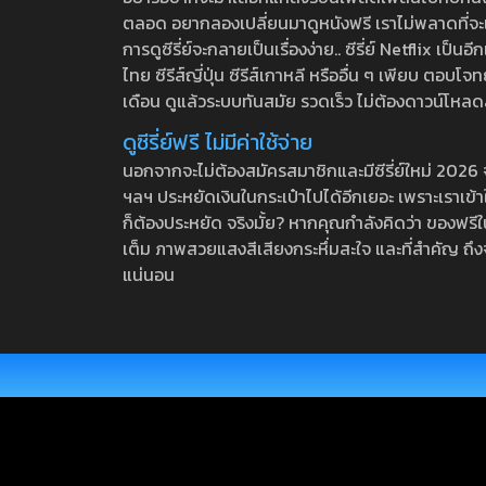
ตลอด อยากลองเปลี่ยนมาดูหนังฟรี เราไม่พลาดที่จะแนะน
การดูซีรี่ย์จะกลายเป็นเรื่องง่าย.. ซีรี่ย์ Netflix เป็
ไทย ซีรีส์ญี่ปุ่น ซีรีส์เกาหลี หรืออื่น ๆ เพียบ ตอ
เดือน ดูแล้วระบบทันสมัย รวดเร็ว ไม่ต้องดาวน์โหลด
ดูซีรี่ย์ฟรี ไม่มีค่าใช้จ่าย
นอกจากจะไม่ต้องสมัครสมาชิกและมีซีรี่ย์ใหม่ 2026 จุกๆ
ฯลฯ ประหยัดเงินในกระเป๋าไปได้อีกเยอะ เพราะเราเข้าใจ
ก็ต้องประหยัด จริงมั้ย? หากคุณกำลังคิดว่า ของฟรีใน
เต็ม ภาพสวยแสงสีเสียงกระหึ่มสะใจ และที่สำคัญ ถึงจ
แน่นอน