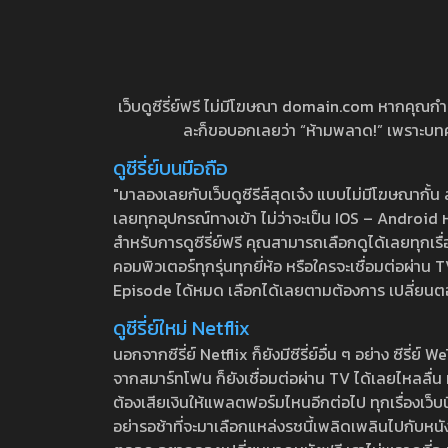
เว็บดูซีรี่ย์ฟรี ไม่มีโฆษณา domain.com หากคุณกำลัง
ละก็ขอบอกเลยว่า “ห้ามพลาด!” เพราะบทความ
ดูซีรี่ย์บนมือถือ
"มาลองเลยกับเว็บดูซีรีส์สุดเจ๋ง แบบไม่มีโฆษณากั
เลยทุกอุปกรณ์ทางเข้า ไม่ว่าจะเป็น IOS – Android หร
สำหรับการดูซีรี่ย์ฟรี คุณสามารถเลือกดูได้เลยทุกเรื
คอมพิวเตอร์ทุกรุ่นทุกยี่ห้อ หรือใครจะเชื่อมต่อผ
Episode ได้หมด เลือกได้เลยตามต้องการ เปลี่ยนตอนเ
ดูซีรี่ย์ใหม่ Netflix
นอกจากซีรี่ย์ Netflix ก็ยังมีซีรี่ย์อื่น ๆ อย่าง ซ
จากสมาร์ทโฟน ก็ยังเชื่อมต่อผ่าน TV ได้เลยไหลลื่น ห
ต้องเสียเงินให้แพลตฟอร์มไหนอีกต่อไป ทุกเรื่องเว็บนี้จ
อย่ารอช้าที่จะมาเลือกแหล่งรชนี้เพลิดเพลินไปกับหนังให