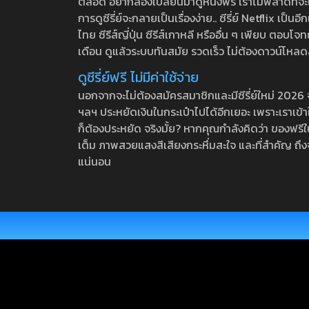
ตลอด อยากลองเปลี่ยนมาดูหนังฟรี เราไม่พลาดที่จะแนะน
การดูซีรี่ย์จะกลายเป็นเรื่องง่าย.. ซีรี่ย์ Netflix เป็
ไทย ซีรีส์ญี่ปุ่น ซีรีส์เกาหลี หรืออื่น ๆ เพียบ ตอ
เดือน ดูแล้วระบบทันสมัย รวดเร็ว ไม่ต้องดาวน์โหลด
ดูซีรี่ย์ฟรี ไม่มีค่าใช้จ่าย
นอกจากจะไม่ต้องสมัครสมาชิกและมีซีรี่ย์ใหม่ 2026 จุกๆ
ฯลฯ ประหยัดเงินในกระเป๋าไปได้อีกเยอะ เพราะเราเข้าใจ
ก็ต้องประหยัด จริงมั้ย? หากคุณกำลังคิดว่า ของฟรีใน
เต็ม ภาพสวยแสงสีเสียงกระหึ่มสะใจ และที่สำคัญ ถึงจ
แน่นอน