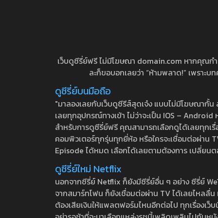
เว็บดูซีรี่ย์ฟรี ไม่มีโฆษณา domain.com หากคุณกำลัง
ละก็ขอบอกเลยว่า “ห้ามพลาด!” เพราะบทความ
ดูซีรี่ย์บนมือถือ
"มาลองเลยกับเว็บดูซีรีส์สุดเจ๋ง แบบไม่มีโฆษณากั
เลยทุกอุปกรณ์ทางเข้า ไม่ว่าจะเป็น IOS – Android หร
สำหรับการดูซีรี่ย์ฟรี คุณสามารถเลือกดูได้เลยทุกเรื
คอมพิวเตอร์ทุกรุ่นทุกยี่ห้อ หรือใครจะเชื่อมต่อผ
Episode ได้หมด เลือกได้เลยตามต้องการ เปลี่ยนตอนเ
ดูซีรี่ย์ใหม่ Netflix
นอกจากซีรี่ย์ Netflix ก็ยังมีซีรี่ย์อื่น ๆ อย่าง ซ
จากสมาร์ทโฟน ก็ยังเชื่อมต่อผ่าน TV ได้เลยไหลลื่น ห
ต้องเสียเงินให้แพลตฟอร์มไหนอีกต่อไป ทุกเรื่องเว็บนี้จ
อย่ารอช้าที่จะมาเลือกแหล่งรชนี้เพลิดเพลินไปกับหนังให