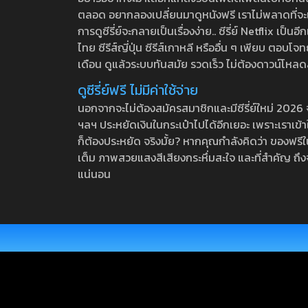
ตลอด อยากลองเปลี่ยนมาดูหนังฟรี เราไม่พลาดที่จะแนะน
การดูซีรี่ย์จะกลายเป็นเรื่องง่าย.. ซีรี่ย์ Netflix เป็
ไทย ซีรีส์ญี่ปุ่น ซีรีส์เกาหลี หรืออื่น ๆ เพียบ ตอ
เดือน ดูแล้วระบบทันสมัย รวดเร็ว ไม่ต้องดาวน์โหลด
ดูซีรี่ย์ฟรี ไม่มีค่าใช้จ่าย
นอกจากจะไม่ต้องสมัครสมาชิกและมีซีรี่ย์ใหม่ 2026 จุกๆ
ฯลฯ ประหยัดเงินในกระเป๋าไปได้อีกเยอะ เพราะเราเข้าใจ
ก็ต้องประหยัด จริงมั้ย? หากคุณกำลังคิดว่า ของฟรีใน
เต็ม ภาพสวยแสงสีเสียงกระหึ่มสะใจ และที่สำคัญ ถึงจ
แน่นอน