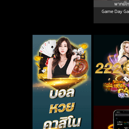
พากย์ไ
Game Day G