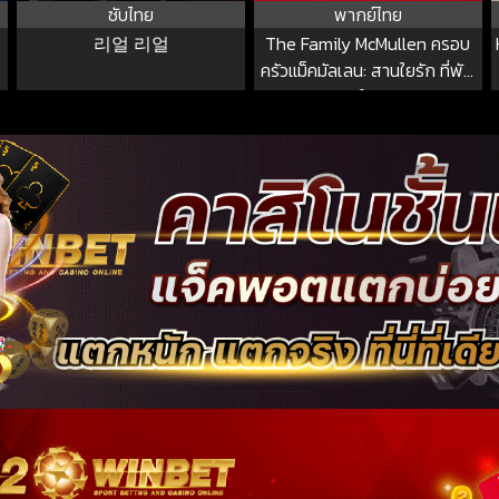
ซับไทย
พากย์ไทย
리얼 리얼
The Family McMullen ครอบ
ครัวแม็คมัลเลน: สานใยรัก ที่พัก
ใจ