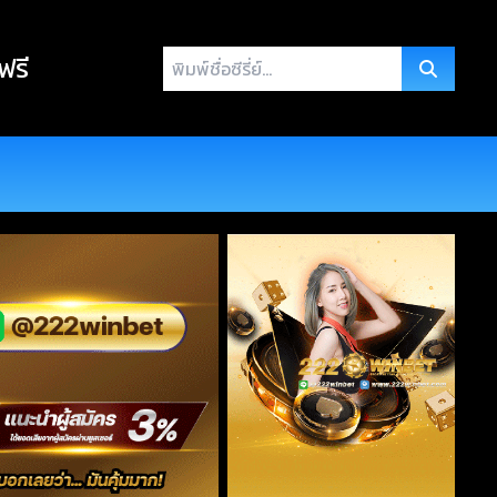
พิมพ์
 ฟรี
ชื่อ
ซี
รี่
ย์...