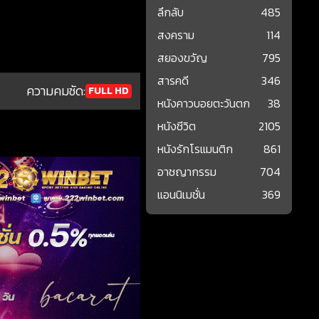
ลึกลับ
485
สงคราม
114
สยองขวัญ
795
สารคดี
346
ความคมชัด:
FULL HD
หนังคาวบอยตะวันตก
38
หนังชีวิต
2105
หนังรักโรแมนติก
861
อาชญากรรม
704
แอนนิเมชั่น
369