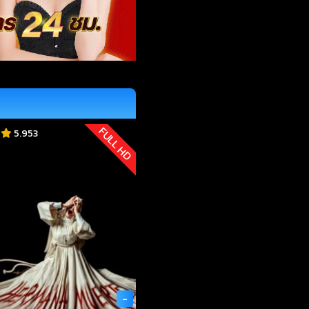
FULL HD
5.953
-