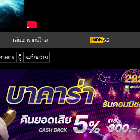
เสียง: พากย์ไทย
5.2
IMDb
ศาสตร์
บู๊
ระทึกขวัญ