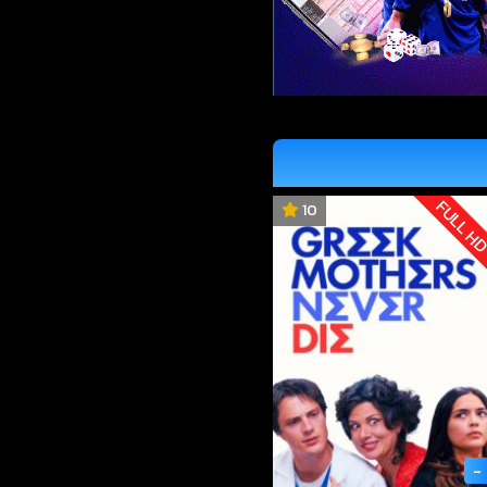
FULL H
10
-