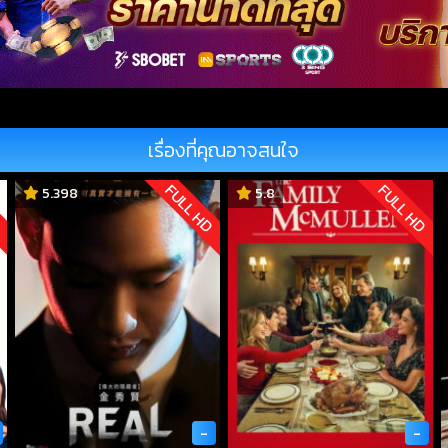
เรื่องที่คุณอาจสนใจ
D
FULL HD
FULL HD
5.398
5.8
-
-