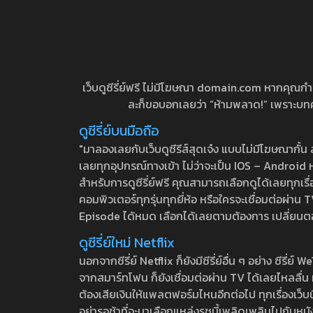
เว็บดูซีรี่ย์ฟรี ไม่มีโฆษณา domain.com หากคุณกำลัง
ละก็ขอบอกเลยว่า “ห้ามพลาด!” เพราะบทความ
ดูซีรี่ย์บนมือถือ
"มาลองเลยกับเว็บดูซีรีส์สุดเจ๋ง แบบไม่มีโฆษณากั
เลยทุกอุปกรณ์ทางเข้า ไม่ว่าจะเป็น IOS – Android หร
สำหรับการดูซีรี่ย์ฟรี คุณสามารถเลือกดูได้เลยทุกเรื
คอมพิวเตอร์ทุกรุ่นทุกยี่ห้อ หรือใครจะเชื่อมต่อผ
Episode ได้หมด เลือกได้เลยตามต้องการ เปลี่ยนตอนเ
ดูซีรี่ย์ใหม่ Netflix
นอกจากซีรี่ย์ Netflix ก็ยังมีซีรี่ย์อื่น ๆ อย่าง ซ
จากสมาร์ทโฟน ก็ยังเชื่อมต่อผ่าน TV ได้เลยไหลลื่น ห
ต้องเสียเงินให้แพลตฟอร์มไหนอีกต่อไป ทุกเรื่องเว็บนี้จ
อย่ารอช้าที่จะมาเลือกแหล่งรชนี้เพลิดเพลินไปกับหนังให