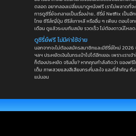
ตลอด อยากลองเปลี่ยนมาดูหนังฟรี เราไม่พลาดที่จะแนะน
การดูซีรี่ย์จะกลายเป็นเรื่องง่าย.. ซีรี่ย์ Netflix เป็
ไทย ซีรีส์ญี่ปุ่น ซีรีส์เกาหลี หรืออื่น ๆ เพียบ ตอ
เดือน ดูแล้วระบบทันสมัย รวดเร็ว ไม่ต้องดาวน์โหลด
ดูซีรี่ย์ฟรี ไม่มีค่าใช้จ่าย
นอกจากจะไม่ต้องสมัครสมาชิกและมีซีรี่ย์ใหม่ 2026 จุกๆ
ฯลฯ ประหยัดเงินในกระเป๋าไปได้อีกเยอะ เพราะเราเข้าใจ
ก็ต้องประหยัด จริงมั้ย? หากคุณกำลังคิดว่า ของฟรีใน
เต็ม ภาพสวยแสงสีเสียงกระหึ่มสะใจ และที่สำคัญ ถึงจ
แน่นอน