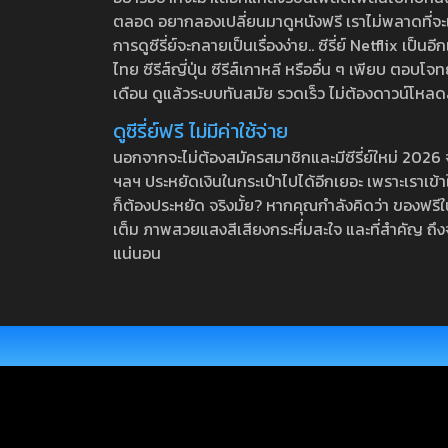
ตลอด อยากลองเปลี่ยนมาดูหนังฟรี เราไม่พลาดที่จะแนะน
การดูซีรี่ย์จะกลายเป็นเรื่องง่าย.. ซีรี่ย์ Netflix เป็
ไทย ซีรีส์ญี่ปุ่น ซีรีส์เกาหลี หรืออื่น ๆ เพียบ ตอ
เดือน ดูแล้วระบบทันสมัย รวดเร็ว ไม่ต้องดาวน์โหลด
ดูซีรี่ย์ฟรี ไม่มีค่าใช้จ่าย
นอกจากจะไม่ต้องสมัครสมาชิกและมีซีรี่ย์ใหม่ 2026 จุกๆ
ฯลฯ ประหยัดเงินในกระเป๋าไปได้อีกเยอะ เพราะเราเข้าใจ
ก็ต้องประหยัด จริงมั้ย? หากคุณกำลังคิดว่า ของฟรีใน
เต็ม ภาพสวยแสงสีเสียงกระหึ่มสะใจ และที่สำคัญ ถึงจ
แน่นอน