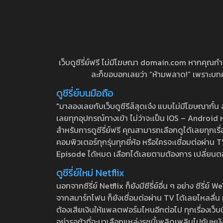
เว็บดูซีรี่ย์ฟรี ไม่มีโฆษณา domain.com หากคุณกำลัง
ละก็ขอบอกเลยว่า “ห้ามพลาด!” เพราะบทความ
ดูซีรี่ย์บนมือถือ
"มาลองเลยกับเว็บดูซีรีส์สุดเจ๋ง แบบไม่มีโฆษณากั
เลยทุกอุปกรณ์ทางเข้า ไม่ว่าจะเป็น IOS – Android หร
สำหรับการดูซีรี่ย์ฟรี คุณสามารถเลือกดูได้เลยทุกเรื
คอมพิวเตอร์ทุกรุ่นทุกยี่ห้อ หรือใครจะเชื่อมต่อผ
Episode ได้หมด เลือกได้เลยตามต้องการ เปลี่ยนตอนเ
ดูซีรี่ย์ใหม่ Netflix
นอกจากซีรี่ย์ Netflix ก็ยังมีซีรี่ย์อื่น ๆ อย่าง ซ
จากสมาร์ทโฟน ก็ยังเชื่อมต่อผ่าน TV ได้เลยไหลลื่น ห
ต้องเสียเงินให้แพลตฟอร์มไหนอีกต่อไป ทุกเรื่องเว็บนี้จ
อย่ารอช้าที่จะมาเลือกแหล่งรชนี้เพลิดเพลินไปกับหนังให