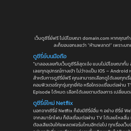
เว็บดูซีรี่ย์ฟรี ไม่มีโฆษณา domain.com หากคุณกำลัง
ละก็ขอบอกเลยว่า “ห้ามพลาด!” เพราะบทความ
ดูซีรี่ย์บนมือถือ
"มาลองเลยกับเว็บดูซีรีส์สุดเจ๋ง แบบไม่มีโฆษณากั
เลยทุกอุปกรณ์ทางเข้า ไม่ว่าจะเป็น IOS – Android หร
สำหรับการดูซีรี่ย์ฟรี คุณสามารถเลือกดูได้เลยทุกเรื
คอมพิวเตอร์ทุกรุ่นทุกยี่ห้อ หรือใครจะเชื่อมต่อผ
Episode ได้หมด เลือกได้เลยตามต้องการ เปลี่ยนตอนเ
ดูซีรี่ย์ใหม่ Netflix
นอกจากซีรี่ย์ Netflix ก็ยังมีซีรี่ย์อื่น ๆ อย่าง ซ
จากสมาร์ทโฟน ก็ยังเชื่อมต่อผ่าน TV ได้เลยไหลลื่น ห
ต้องเสียเงินให้แพลตฟอร์มไหนอีกต่อไป ทุกเรื่องเว็บนี้จ