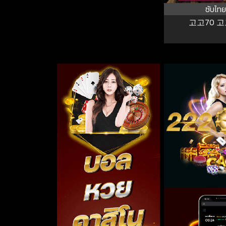
ซับไทย
고고70 고