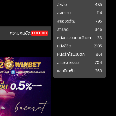
ลึกลับ
485
สงคราม
114
สยองขวัญ
795
สารคดี
346
ความคมชัด:
FULL HD
หนังคาวบอยตะวันตก
38
หนังชีวิต
2105
หนังรักโรแมนติก
861
อาชญากรรม
704
แอนนิเมชั่น
369