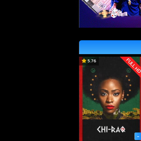
FULL H
5.76
-