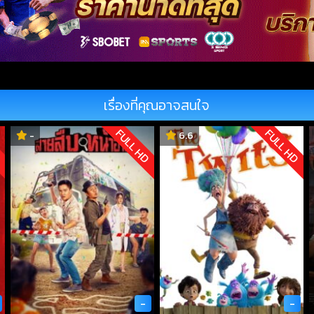
เรื่องที่คุณอาจสนใจ
D
FULL HD
FULL HD
-
6.6
-
-