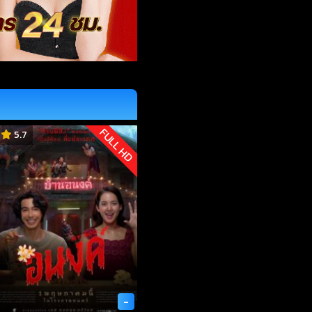
FULL HD
5.7
-