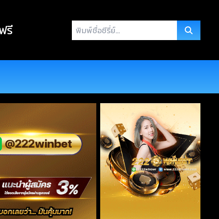
พิมพ์
 ฟรี
ชื่อ
ซี
รี่
ย์...