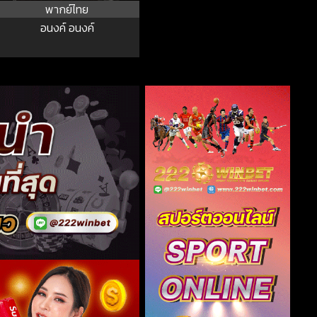
พากย์ไทย
อนงค์ อนงค์