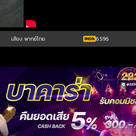
เสียง: พากย์ไทย
6.596
IMDb