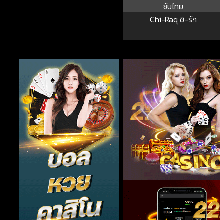
ซับไทย
Chi-Raq ชิ-รัก