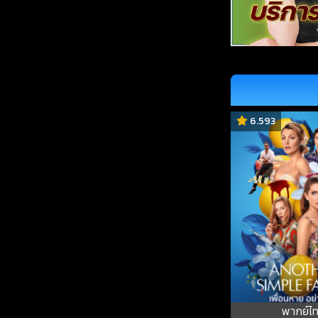
6.593
พากย์ไ