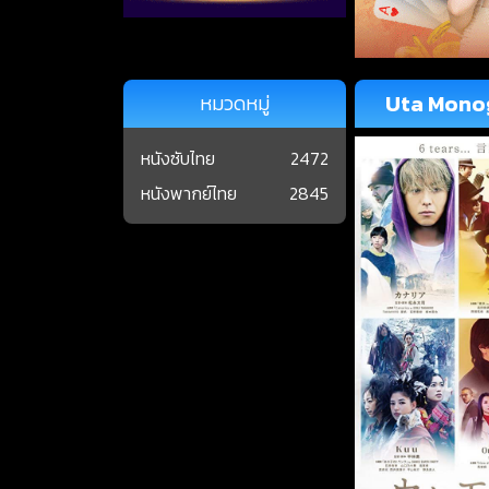
Uta Monog
หมวดหมู่
หนังซับไทย
2472
หนังพากย์ไทย
2845