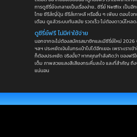
การดูซีรี่ย์จะกลายเป็นเรื่องง่าย.. ซีรี่ย์ Netflix เป็
ไทย ซีรีส์ญี่ปุ่น ซีรีส์เกาหลี หรืออื่น ๆ เพียบ ตอ
เดือน ดูแล้วระบบทันสมัย รวดเร็ว ไม่ต้องดาวน์โหลด
ดูซีรี่ย์ฟรี ไม่มีค่าใช้จ่าย
นอกจากจะไม่ต้องสมัครสมาชิกและมีซีรี่ย์ใหม่ 2026 จุกๆ
ฯลฯ ประหยัดเงินในกระเป๋าไปได้อีกเยอะ เพราะเราเข้าใจ
ก็ต้องประหยัด จริงมั้ย? หากคุณกำลังคิดว่า ของฟรีใน
เต็ม ภาพสวยแสงสีเสียงกระหึ่มสะใจ และที่สำคัญ ถึงจ
แน่นอน