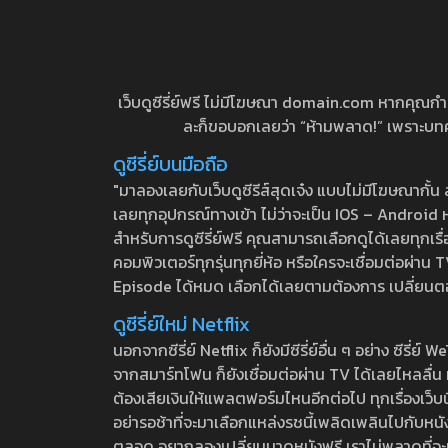
เว็บดูซีรี่ย์ฟรี ไม่มีโฆษณา domain.com หากคุณกำลัง
ละก็ขอบอกเลยว่า “ห้ามพลาด!” เพราะบทความ
ดูซีรี่ย์บนมือถือ
"มาลองเลยกับเว็บดูซีรีส์สุดเจ๋ง แบบไม่มีโฆษณากั
เลยทุกอุปกรณ์ทางเข้า ไม่ว่าจะเป็น IOS – Android หร
สำหรับการดูซีรี่ย์ฟรี คุณสามารถเลือกดูได้เลยทุกเรื
คอมพิวเตอร์ทุกรุ่นทุกยี่ห้อ หรือใครจะเชื่อมต่อผ
Episode ได้หมด เลือกได้เลยตามต้องการ เปลี่ยนตอนเ
ดูซีรี่ย์ใหม่ Netflix
นอกจากซีรี่ย์ Netflix ก็ยังมีซีรี่ย์อื่น ๆ อย่าง ซ
จากสมาร์ทโฟน ก็ยังเชื่อมต่อผ่าน TV ได้เลยไหลลื่น ห
ต้องเสียเงินให้แพลตฟอร์มไหนอีกต่อไป ทุกเรื่องเว็บนี้จ
อย่ารอช้าที่จะมาเลือกแหล่งรชนี้เพลิดเพลินไปกับหนังให
ตลอด อยากลองเปลี่ยนมาดูหนังฟรี เราไม่พลาดที่จะแนะน