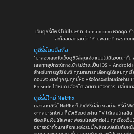
เว็บดูซีรี่ย์ฟรี ไม่มีโฆษณา domain.com หากคุณกำลัง
ละก็ขอบอกเลยว่า “ห้ามพลาด!” เพราะบทความ
ดูซีรี่ย์บนมือถือ
"มาลองเลยกับเว็บดูซีรีส์สุดเจ๋ง แบบไม่มีโฆษณากั
เลยทุกอุปกรณ์ทางเข้า ไม่ว่าจะเป็น IOS – Android หร
สำหรับการดูซีรี่ย์ฟรี คุณสามารถเลือกดูได้เลยทุกเรื
คอมพิวเตอร์ทุกรุ่นทุกยี่ห้อ หรือใครจะเชื่อมต่อผ
Episode ได้หมด เลือกได้เลยตามต้องการ เปลี่ยนตอนเ
ดูซีรี่ย์ใหม่ Netflix
นอกจากซีรี่ย์ Netflix ก็ยังมีซีรี่ย์อื่น ๆ อย่าง ซ
จากสมาร์ทโฟน ก็ยังเชื่อมต่อผ่าน TV ได้เลยไหลลื่น ห
ต้องเสียเงินให้แพลตฟอร์มไหนอีกต่อไป ทุกเรื่องเว็บนี้จ
อย่ารอช้าที่จะมาเลือกแหล่งรชนี้เพลิดเพลินไปกับหนังให