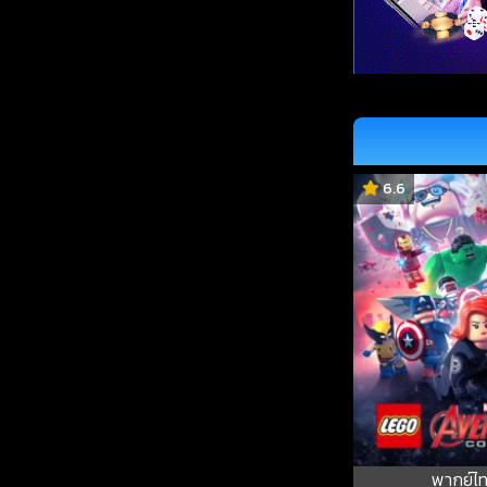
6.6
พากย์ไ