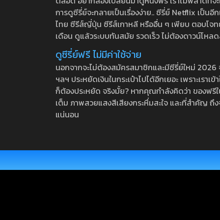
ตลอด อยากลองเปลี่ยนมาดูหนังฟรี เราไม่พลาดที่จะแนะน
การดูซีรี่ย์จะกลายเป็นเรื่องง่าย.. ซีรี่ย์ Netflix เป็
ไทย ซีรีส์ญี่ปุ่น ซีรีส์เกาหลี หรืออื่น ๆ เพียบ ตอ
เดือน ดูแล้วระบบทันสมัย รวดเร็ว ไม่ต้องดาวน์โหลด
ดูซีรี่ย์ฟรี ไม่มีค่าใช้จ่าย
นอกจากจะไม่ต้องสมัครสมาชิกและมีซีรี่ย์ใหม่ 2026 จุกๆ
ฯลฯ ประหยัดเงินในกระเป๋าไปได้อีกเยอะ เพราะเราเข้าใจ
ก็ต้องประหยัด จริงมั้ย? หากคุณกำลังคิดว่า ของฟรีใน
เต็ม ภาพสวยแสงสีเสียงกระหึ่มสะใจ และที่สำคัญ ถึงจ
แน่นอน