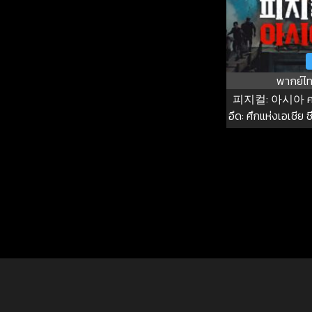
พากย์ไ
피지컬: 아시아 คนแ
อึด: ศึกแห่งเอเชีย ซี