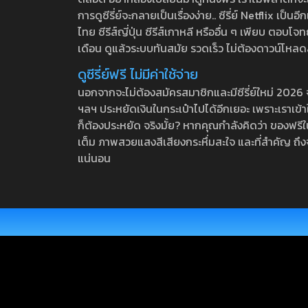
การดูซีรี่ย์จะกลายเป็นเรื่องง่าย.. ซีรี่ย์ Netflix เป็
ไทย ซีรีส์ญี่ปุ่น ซีรีส์เกาหลี หรืออื่น ๆ เพียบ ตอ
เดือน ดูแล้วระบบทันสมัย รวดเร็ว ไม่ต้องดาวน์โหลด
ดูซีรี่ย์ฟรี ไม่มีค่าใช้จ่าย
นอกจากจะไม่ต้องสมัครสมาชิกและมีซีรี่ย์ใหม่ 2026 จุกๆ
ฯลฯ ประหยัดเงินในกระเป๋าไปได้อีกเยอะ เพราะเราเข้าใจ
ก็ต้องประหยัด จริงมั้ย? หากคุณกำลังคิดว่า ของฟรีใน
เต็ม ภาพสวยแสงสีเสียงกระหึ่มสะใจ และที่สำคัญ ถึงจ
แน่นอน