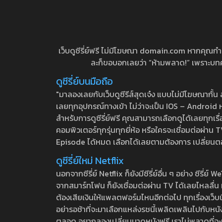
เว็บดูซีรี่ย์ฟรี ไม่มีโฆษณา domain.com หากคุณกำลัง
ละก็ขอบอกเลยว่า “ห้ามพลาด!” เพราะบทความ
ดูซีรี่ย์บนมือถือ
"มาลองเลยกับเว็บดูซีรีส์สุดเจ๋ง แบบไม่มีโฆษณากั
เลยทุกอุปกรณ์ทางเข้า ไม่ว่าจะเป็น IOS – Android หร
สำหรับการดูซีรี่ย์ฟรี คุณสามารถเลือกดูได้เลยทุกเรื
คอมพิวเตอร์ทุกรุ่นทุกยี่ห้อ หรือใครจะเชื่อมต่อผ
Episode ได้หมด เลือกได้เลยตามต้องการ เปลี่ยนตอนเ
ดูซีรี่ย์ใหม่ Netflix
นอกจากซีรี่ย์ Netflix ก็ยังมีซีรี่ย์อื่น ๆ อย่าง ซ
จากสมาร์ทโฟน ก็ยังเชื่อมต่อผ่าน TV ได้เลยไหลลื่น ห
ต้องเสียเงินให้แพลตฟอร์มไหนอีกต่อไป ทุกเรื่องเว็บนี้จ
อย่ารอช้าที่จะมาเลือกแหล่งรชนี้เพลิดเพลินไปกับหนังให
ตลอด อยากลองเปลี่ยนมาดูหนังฟรี เราไม่พลาดที่จะแนะน