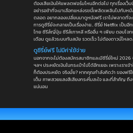
ต้องเสียเงินให้แพลตฟอร์มไหนอีกต่อไป ทุกเรื่องเว็บนี้จ
อย่ารอช้าที่จะมาเลือกแหล่งรชนี้เพลิดเพลินไปกับหนังให
ตลอด อยากลองเปลี่ยนมาดูหนังฟรี เราไม่พลาดที่จะแนะน
การดูซีรี่ย์จะกลายเป็นเรื่องง่าย.. ซีรี่ย์ Netflix เป็
ไทย ซีรีส์ญี่ปุ่น ซีรีส์เกาหลี หรืออื่น ๆ เพียบ ตอ
เดือน ดูแล้วระบบทันสมัย รวดเร็ว ไม่ต้องดาวน์โหลด
ดูซีรี่ย์ฟรี ไม่มีค่าใช้จ่าย
นอกจากจะไม่ต้องสมัครสมาชิกและมีซีรี่ย์ใหม่ 2026 จุกๆ
ฯลฯ ประหยัดเงินในกระเป๋าไปได้อีกเยอะ เพราะเราเข้าใจ
ก็ต้องประหยัด จริงมั้ย? หากคุณกำลังคิดว่า ของฟรีใน
เต็ม ภาพสวยแสงสีเสียงกระหึ่มสะใจ และที่สำคัญ ถึงจ
แน่นอน