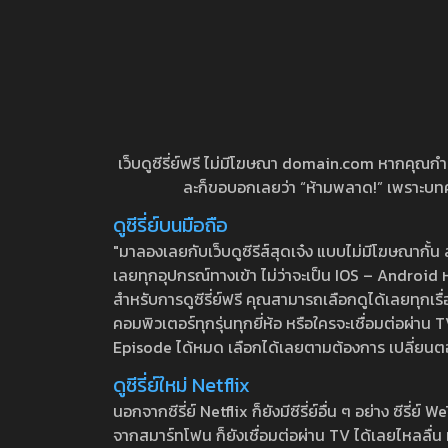
เว็บดูซีรี่ย์ฟรี ไม่มีโฆษณา domain.com หากคุณกำลัง
ละก็ขอบอกเลยว่า “ห้ามพลาด!” เพราะบทความ
ดูซีรี่ย์บนมือถือ
"มาลองเลยกับเว็บดูซีรีส์สุดเจ๋ง แบบไม่มีโฆษณากั
เลยทุกอุปกรณ์ทางเข้า ไม่ว่าจะเป็น IOS – Android หร
สำหรับการดูซีรี่ย์ฟรี คุณสามารถเลือกดูได้เลยทุกเรื
คอมพิวเตอร์ทุกรุ่นทุกยี่ห้อ หรือใครจะเชื่อมต่อผ
Episode ได้หมด เลือกได้เลยตามต้องการ เปลี่ยนตอนเ
ดูซีรี่ย์ใหม่ Netflix
นอกจากซีรี่ย์ Netflix ก็ยังมีซีรี่ย์อื่น ๆ อย่าง ซ
จากสมาร์ทโฟน ก็ยังเชื่อมต่อผ่าน TV ได้เลยไหลลื่น ห