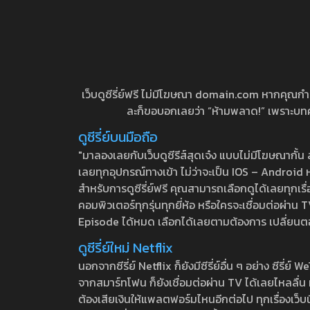
เว็บดูซีรี่ย์ฟรี ไม่มีโฆษณา domain.com หากคุณกำลัง
ละก็ขอบอกเลยว่า “ห้ามพลาด!” เพราะบทความ
ดูซีรี่ย์บนมือถือ
"มาลองเลยกับเว็บดูซีรีส์สุดเจ๋ง แบบไม่มีโฆษณากั
เลยทุกอุปกรณ์ทางเข้า ไม่ว่าจะเป็น IOS – Android หร
สำหรับการดูซีรี่ย์ฟรี คุณสามารถเลือกดูได้เลยทุกเรื
คอมพิวเตอร์ทุกรุ่นทุกยี่ห้อ หรือใครจะเชื่อมต่อผ
Episode ได้หมด เลือกได้เลยตามต้องการ เปลี่ยนตอนเ
ดูซีรี่ย์ใหม่ Netflix
นอกจากซีรี่ย์ Netflix ก็ยังมีซีรี่ย์อื่น ๆ อย่าง ซ
จากสมาร์ทโฟน ก็ยังเชื่อมต่อผ่าน TV ได้เลยไหลลื่น ห
ต้องเสียเงินให้แพลตฟอร์มไหนอีกต่อไป ทุกเรื่องเว็บนี้จ