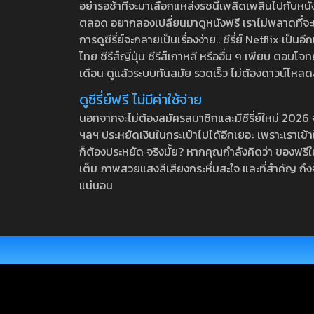
อย่ารอช้าที่จะมาเลือกแหล่งรชนี้เพลิดเพลินไปกับหนังให
ตลอด อยากลองเปลี่ยนมาดูหนังฟรี เราไม่พลาดที่จะแนะน
การดูซีรี่ย์จะกลายเป็นเรื่องง่าย.. ซีรี่ย์ Netflix เป็
ไทย ซีรีส์ญี่ปุ่น ซีรีส์เกาหลี หรืออื่น ๆ เพียบ ตอ
เดือน ดูแล้วระบบทันสมัย รวดเร็ว ไม่ต้องดาวน์โหลด
ดูซีรี่ย์ฟรี ไม่มีค่าใช้จ่าย
นอกจากจะไม่ต้องสมัครสมาชิกและมีซีรี่ย์ใหม่ 2026 จุกๆ
ฯลฯ ประหยัดเงินในกระเป๋าไปได้อีกเยอะ เพราะเราเข้าใจ
ก็ต้องประหยัด จริงมั้ย? หากคุณกำลังคิดว่า ของฟรีใน
เต็ม ภาพสวยแสงสีเสียงกระหึ่มสะใจ และที่สำคัญ ถึงจ
แน่นอน