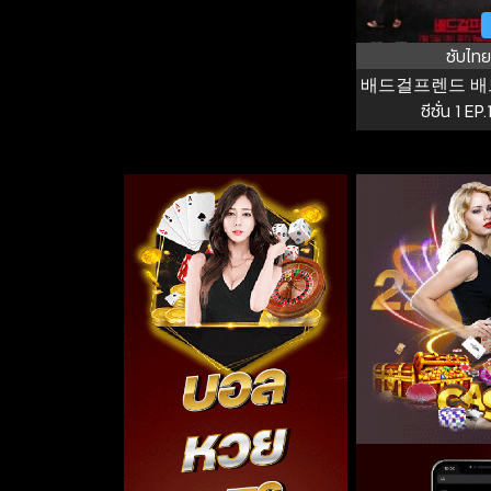
ซับไทย
배드걸프렌드 
ซีซั่น 1 EP