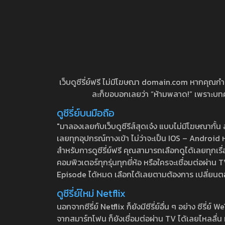
เว็บดูซีรี่ย์ฟรี ไม่มีโฆษณา domain.com หากคุณกำลัง
ละก็ขอบอกเลยว่า “ห้ามพลาด!” เพราะบทความ
ดูซีรี่ย์บนมือถือ
"มาลองเลยกับเว็บดูซีรีส์สุดเจ๋ง แบบไม่มีโฆษณากั
เลยทุกอุปกรณ์ทางเข้า ไม่ว่าจะเป็น IOS – Android หร
สำหรับการดูซีรี่ย์ฟรี คุณสามารถเลือกดูได้เลยทุกเรื
คอมพิวเตอร์ทุกรุ่นทุกยี่ห้อ หรือใครจะเชื่อมต่อผ
Episode ได้หมด เลือกได้เลยตามต้องการ เปลี่ยนตอนเ
ดูซีรี่ย์ใหม่ Netflix
นอกจากซีรี่ย์ Netflix ก็ยังมีซีรี่ย์อื่น ๆ อย่าง ซ
จากสมาร์ทโฟน ก็ยังเชื่อมต่อผ่าน TV ได้เลยไหลลื่น ห