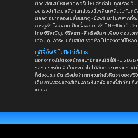
ต้องเสียเงินให้แพลตฟอร์มไหนอีกต่อไป ทุกเรื่องเว็บนี้จ
อย่ารอช้าที่จะมาเลือกแหล่งรชนี้เพลิดเพลินไปกับหนังให
ตลอด อยากลองเปลี่ยนมาดูหนังฟรี เราไม่พลาดที่จะแนะน
การดูซีรี่ย์จะกลายเป็นเรื่องง่าย.. ซีรี่ย์ Netflix เป็
ไทย ซีรีส์ญี่ปุ่น ซีรีส์เกาหลี หรืออื่น ๆ เพียบ ตอ
เดือน ดูแล้วระบบทันสมัย รวดเร็ว ไม่ต้องดาวน์โหลด
ดูซีรี่ย์ฟรี ไม่มีค่าใช้จ่าย
นอกจากจะไม่ต้องสมัครสมาชิกและมีซีรี่ย์ใหม่ 2026 จุกๆ
ฯลฯ ประหยัดเงินในกระเป๋าไปได้อีกเยอะ เพราะเราเข้าใจ
ก็ต้องประหยัด จริงมั้ย? หากคุณกำลังคิดว่า ของฟรีใน
เต็ม ภาพสวยแสงสีเสียงกระหึ่มสะใจ และที่สำคัญ ถึงจ
แน่นอน