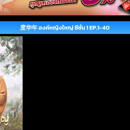
度华年 องค์หญิงใหญ่ ซีซั่น 1 EP.1-40