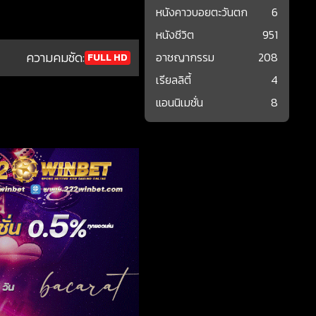
หนังคาวบอยตะวันตก
6
หนังชีวิต
951
ความคมชัด:
อาชญากรรม
208
FULL HD
เรียลลิตี้
4
แอนนิเมชั่น
8