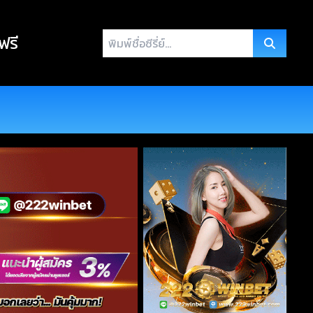
พิมพ์
 ฟรี
ชื่อ
ซี
รี่
ย์...