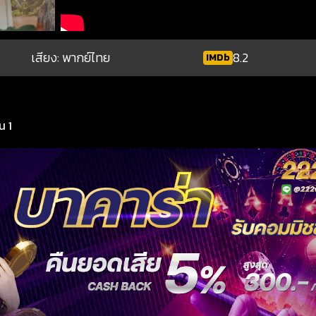
เสียง: พากย์ไทย
8.2
IMDb
น 1