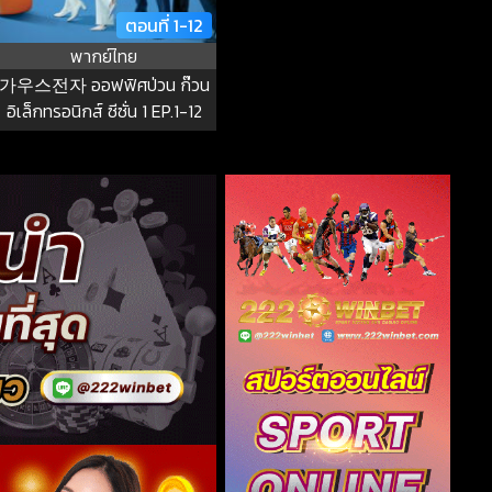
ตอนที่ 1-12
พากย์ไทย
가우스전자 ออฟฟิศป่วน ก๊วน
อิเล็กทรอนิกส์ ซีซั่น 1 EP.1-12