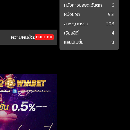
หนังคาวบอยตะวันตก
6
หนังชีวิต
951
อาชญากรรม
208
เรียลลิตี้
4
ความคมชัด:
FULL HD
แอนนิเมชั่น
8