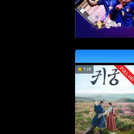
FULL H
7.25