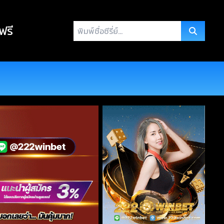
พิมพ์
 ฟรี
ชื่อ
ซี
รี่
ย์...