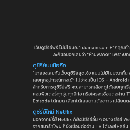
เว็บดูซีรี่ย์ฟรี ไม่มีโฆษณา domain.com หากคุณกำลัง
ละก็ขอบอกเลยว่า “ห้ามพลาด!” เพราะบทความ
ดูซีรี่ย์บนมือถือ
"มาลองเลยกับเว็บดูซีรีส์สุดเจ๋ง แบบไม่มีโฆษณากั
เลยทุกอุปกรณ์ทางเข้า ไม่ว่าจะเป็น IOS – Android หร
สำหรับการดูซีรี่ย์ฟรี คุณสามารถเลือกดูได้เลยทุกเรื
คอมพิวเตอร์ทุกรุ่นทุกยี่ห้อ หรือใครจะเชื่อมต่อผ
Episode ได้หมด เลือกได้เลยตามต้องการ เปลี่ยนตอนเ
ดูซีรี่ย์ใหม่ Netflix
นอกจากซีรี่ย์ Netflix ก็ยังมีซีรี่ย์อื่น ๆ อย่าง ซ
จากสมาร์ทโฟน ก็ยังเชื่อมต่อผ่าน TV ได้เลยไหลลื่น ห