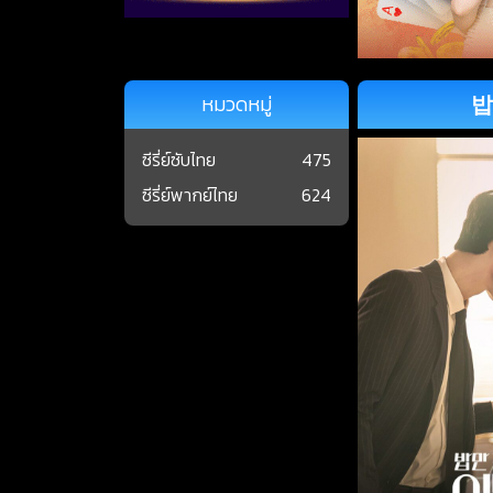
밥
หมวดหมู่
ซีรี่ย์ซับไทย
475
ซีรี่ย์พากย์ไทย
624