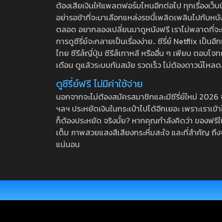
ต้องเสียเงินให้แพลตฟอร์มไหนอีกต่อไป ทุกเรื่องเว็บนี้จ
อย่ารอช้าที่จะมาเลือกแหล่งรชนี้เพลิดเพลินไปกับหนังให
ตลอด อยากลองเปลี่ยนมาดูหนังฟรี เราไม่พลาดที่จะแนะน
การดูซีรี่ย์จะกลายเป็นเรื่องง่าย.. ซีรี่ย์ Netflix เป็
ไทย ซีรีส์ญี่ปุ่น ซีรีส์เกาหลี หรืออื่น ๆ เพียบ ตอ
เดือน ดูแล้วระบบทันสมัย รวดเร็ว ไม่ต้องดาวน์โหลด
ดูซีรี่ย์ฟรี ไม่มีค่าใช้จ่าย
นอกจากจะไม่ต้องสมัครสมาชิกและมีซีรี่ย์ใหม่ 2026 จุกๆ
ฯลฯ ประหยัดเงินในกระเป๋าไปได้อีกเยอะ เพราะเราเข้าใจ
ก็ต้องประหยัด จริงมั้ย? หากคุณกำลังคิดว่า ของฟรีใน
เต็ม ภาพสวยแสงสีเสียงกระหึ่มสะใจ และที่สำคัญ ถึงจ
แน่นอน