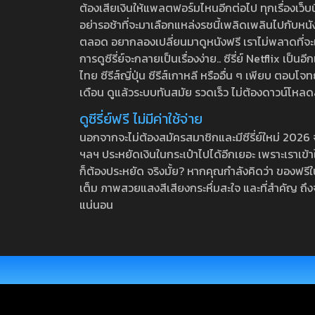
ต้องเสียเงินให้แพลตฟอร์มไหนอีกต่อไป ทุกเรื่องเว็บนี้จ
อย่ารอช้าที่จะมาเลือกแหล่งรชนี้เพลิดเพลินไปกับหนังให
ตลอด อยากลองเปลี่ยนมาดูหนังฟรี เราไม่พลาดที่จะแนะน
การดูซีรี่ย์จะกลายเป็นเรื่องง่าย.. ซีรี่ย์ Netflix เป็
ไทย ซีรีส์ญี่ปุ่น ซีรีส์เกาหลี หรืออื่น ๆ เพียบ ตอ
เดือน ดูแล้วระบบทันสมัย รวดเร็ว ไม่ต้องดาวน์โหลด
ดูซีรี่ย์ฟรี ไม่มีค่าใช้จ่าย
นอกจากจะไม่ต้องสมัครสมาชิกและมีซีรี่ย์ใหม่ 2026 จุกๆ
ฯลฯ ประหยัดเงินในกระเป๋าไปได้อีกเยอะ เพราะเราเข้าใจ
ก็ต้องประหยัด จริงมั้ย? หากคุณกำลังคิดว่า ของฟรีใน
เต็ม ภาพสวยแสงสีเสียงกระหึ่มสะใจ และที่สำคัญ ถึงจ
แน่นอน