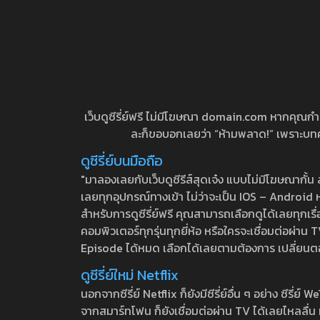
เว็บดูซีรี่ย์ฟรี ไม่มีโฆษณา domain.com หากคุณกำลัง
ละก็ขอบอกเลยว่า “ห้ามพลาด!” เพราะบทความ
ดูซีรี่ย์บนมือถือ
"มาลองเลยกับเว็บดูซีรีส์สุดเจ๋ง แบบไม่มีโฆษณากั
เลยทุกอุปกรณ์ทางเข้า ไม่ว่าจะเป็น IOS – Android หร
สำหรับการดูซีรี่ย์ฟรี คุณสามารถเลือกดูได้เลยทุกเรื
คอมพิวเตอร์ทุกรุ่นทุกยี่ห้อ หรือใครจะเชื่อมต่อผ
Episode ได้หมด เลือกได้เลยตามต้องการ เปลี่ยนตอนเ
ดูซีรี่ย์ใหม่ Netflix
นอกจากซีรี่ย์ Netflix ก็ยังมีซีรี่ย์อื่น ๆ อย่าง ซ
จากสมาร์ทโฟน ก็ยังเชื่อมต่อผ่าน TV ได้เลยไหลลื่น ห